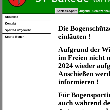
Schiess-Sport
Jugend
Schützenha
Aktuelles
Kontakt
Die Bogenschütz
Sparte-Luftgewehr
einläuten !
Sparte-Bogen
Aufgrund der Wit
im Freien nicht 
2024 wieder aufg
Anschießen werde
informieren !
Für Bogensportin
auch während de